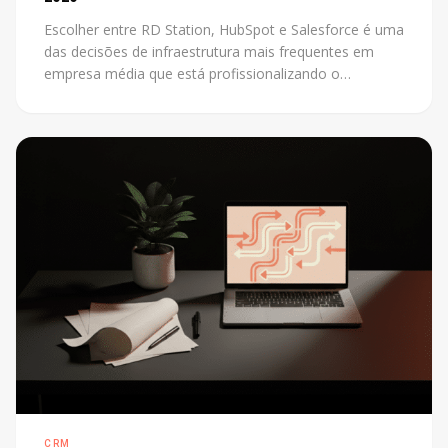
Escolher entre RD Station, HubSpot e Salesforce é uma
das decisões de infraestrutura mais frequentes em
empresa média que está profissionalizando o
marketing. O problema é que a maioria das
comparações disponíveis foi escrita por revendedores
de uma das plataformas. Este post não tem esse
conflito: mostra os critérios reais que definem a
escolha certa para cada contexto.
CRM