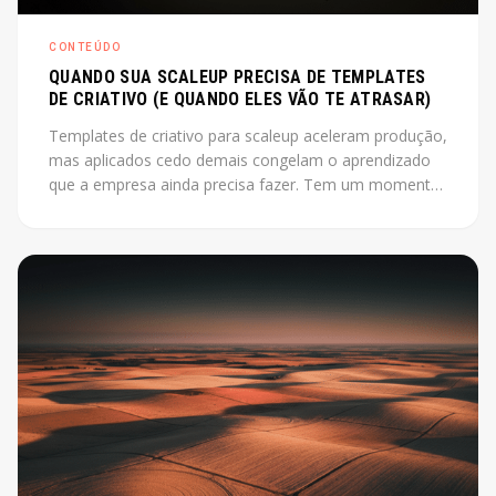
CONTEÚDO
QUANDO SUA SCALEUP PRECISA DE TEMPLATES
DE CRIATIVO (E QUANDO ELES VÃO TE ATRASAR)
Templates de criativo para scaleup aceleram produção,
mas aplicados cedo demais congelam o aprendizado
que a empresa ainda precisa fazer. Tem um momento
em que produzir criativo do zero a cada campanha
está custando mais do que deveria. O instinto é
montar um sistema, industrializar. Só que esse instinto,
aplicado antes da hora, pode travar exatamente o que
a empresa ainda precisa descobrir.