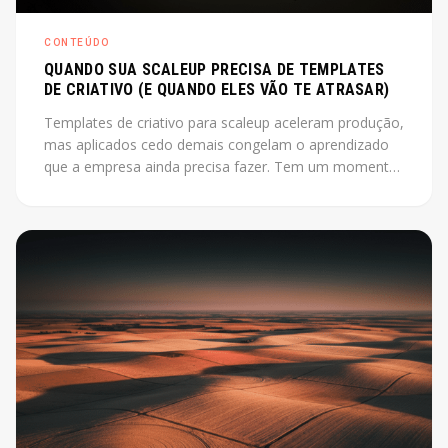
CONTEÚDO
QUANDO SUA SCALEUP PRECISA DE TEMPLATES
DE CRIATIVO (E QUANDO ELES VÃO TE ATRASAR)
Templates de criativo para scaleup aceleram produção,
mas aplicados cedo demais congelam o aprendizado
que a empresa ainda precisa fazer. Tem um momento
em que produzir criativo do zero a cada campanha
está custando mais do que deveria. O instinto é
montar um sistema, industrializar. Só que esse instinto,
aplicado antes da hora, pode travar exatamente o que
a empresa ainda precisa descobrir.