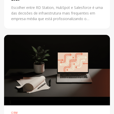
Escolher entre RD Station, HubSpot e Salesforce é uma
das decisões de infraestrutura mais frequentes em
empresa média que está profissionalizando o
marketing. O problema é que a maioria das
comparações disponíveis foi escrita por revendedores
de uma das plataformas. Este post não tem esse
conflito: mostra os critérios reais que definem a
escolha certa para cada contexto.
CRM