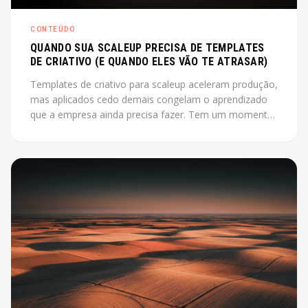
CONTEÚDO
QUANDO SUA SCALEUP PRECISA DE TEMPLATES
DE CRIATIVO (E QUANDO ELES VÃO TE ATRASAR)
Templates de criativo para scaleup aceleram produção,
mas aplicados cedo demais congelam o aprendizado
que a empresa ainda precisa fazer. Tem um momento
em que produzir criativo do zero a cada campanha
está custando mais do que deveria. O instinto é
montar um sistema, industrializar. Só que esse instinto,
aplicado antes da hora, pode travar exatamente o que
a empresa ainda precisa descobrir.