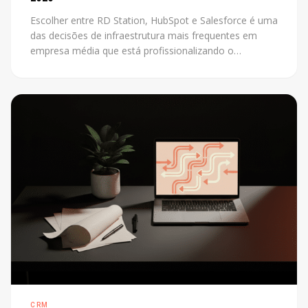
Escolher entre RD Station, HubSpot e Salesforce é uma
das decisões de infraestrutura mais frequentes em
empresa média que está profissionalizando o
marketing. O problema é que a maioria das
comparações disponíveis foi escrita por revendedores
de uma das plataformas. Este post não tem esse
conflito: mostra os critérios reais que definem a
escolha certa para cada contexto.
CRM