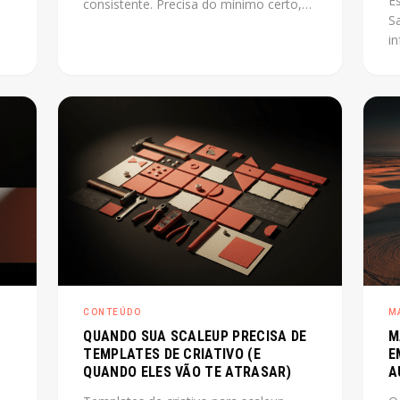
E
consistente. Precisa do mínimo certo,
S
montado na ordem certa, capaz de
i
lve
escalar junto com o produto. Este post
e
mostra como fazer isso sem perder
pr
tempo com o que não importa agora.
p
o
co
r
E
os
ce
CONTEÚDO
M
QUANDO SUA SCALEUP PRECISA DE
M
TEMPLATES DE CRIATIVO (E
E
QUANDO ELES VÃO TE ATRASAR)
A