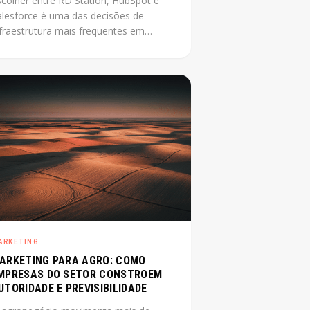
scolher entre RD Station, HubSpot e
alesforce é uma das decisões de
nfraestrutura mais frequentes em
mpresa média que está
ofissionalizando o marketing. O
roblema é que a maioria das
mparações disponíveis foi escrita por
evendedores de uma das plataformas.
ste post não tem esse conflito: mostra
 critérios reais que definem a escolha
rta para cada contexto.
ARKETING
ARKETING PARA AGRO: COMO
MPRESAS DO SETOR CONSTROEM
UTORIDADE E PREVISIBILIDADE