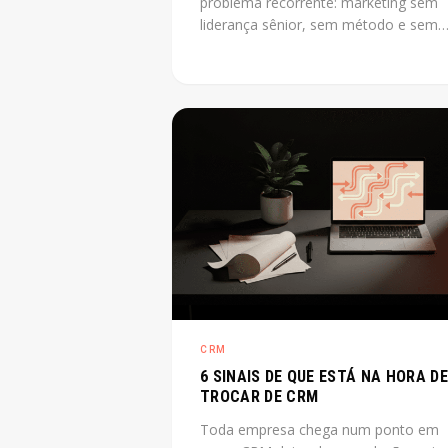
problema recorrente: marketing sem
liderança sênior, sem método e sem
previsibilidade. CMO as a service reso
esse gap sem o custo de uma
contratação CLT de diretor. O post
explica o que é, quando cabe e quant
custa na prática.
CRM
6 SINAIS DE QUE ESTÁ NA HORA DE
TROCAR DE CRM
Toda empresa chega num ponto em