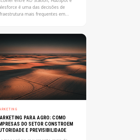
scolher entre RD Station, HubSpot e
alesforce é uma das decisões de
nfraestrutura mais frequentes em
mpresa média que está
ofissionalizando o marketing. O
roblema é que a maioria das
mparações disponíveis foi escrita por
evendedores de uma das plataformas.
ste post não tem esse conflito: mostra
 critérios reais que definem a escolha
rta para cada contexto.
ARKETING
ARKETING PARA AGRO: COMO
MPRESAS DO SETOR CONSTROEM
UTORIDADE E PREVISIBILIDADE