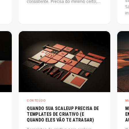
E
consistente. Precisa do mínimo certo,
S
montado na ordem certa, capaz de
i
lve
escalar junto com o produto. Este post
e
mostra como fazer isso sem perder
pr
tempo com o que não importa agora.
p
o
co
r
E
os
ce
CONTEÚDO
M
QUANDO SUA SCALEUP PRECISA DE
M
TEMPLATES DE CRIATIVO (E
E
QUANDO ELES VÃO TE ATRASAR)
A