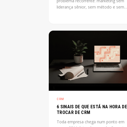
problema recorrente: marketing sem
liderança sênior, sem método e sem
previsibilidade. CMO as a service reso
esse gap sem o custo de uma
contratação CLT de diretor. O post
explica o que é, quando cabe e quant
custa na prática.
CRM
6 SINAIS DE QUE ESTÁ NA HORA DE
TROCAR DE CRM
Toda empresa chega num ponto em