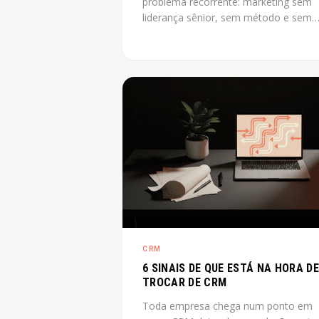
problema recorrente: marketing sem
liderança sênior, sem método e sem
previsibilidade. CMO as a service reso
esse gap sem o custo de uma
contratação CLT de diretor. O post
explica o que é, quando cabe e quant
custa na prática.
CRM
6 SINAIS DE QUE ESTÁ NA HORA DE
TROCAR DE CRM
Toda empresa chega num ponto em