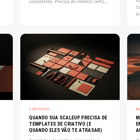
E
consistente. Precisa do mínimo certo,
S
montado na ordem certa, capaz de
i
lve
escalar junto com o produto. Este post
e
mostra como fazer isso sem perder
pr
tempo com o que não importa agora.
p
o
co
r
E
os
ce
CONTEÚDO
M
QUANDO SUA SCALEUP PRECISA DE
M
TEMPLATES DE CRIATIVO (E
E
QUANDO ELES VÃO TE ATRASAR)
A