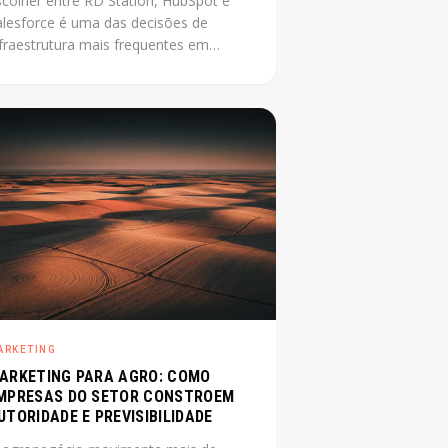
scolher entre RD Station, HubSpot e
alesforce é uma das decisões de
nfraestrutura mais frequentes em
mpresa média que está
ofissionalizando o marketing. O
roblema é que a maioria das
mparações disponíveis foi escrita por
evendedores de uma das plataformas.
ste post não tem esse conflito: mostra
 critérios reais que definem a escolha
rta para cada contexto.
ARKETING
ARKETING PARA AGRO: COMO
MPRESAS DO SETOR CONSTROEM
UTORIDADE E PREVISIBILIDADE