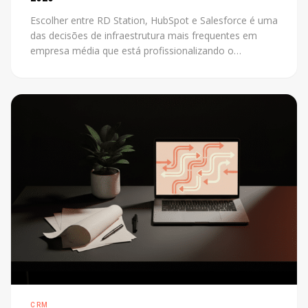
Escolher entre RD Station, HubSpot e Salesforce é uma
das decisões de infraestrutura mais frequentes em
empresa média que está profissionalizando o
marketing. O problema é que a maioria das
comparações disponíveis foi escrita por revendedores
de uma das plataformas. Este post não tem esse
conflito: mostra os critérios reais que definem a
escolha certa para cada contexto.
CRM