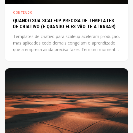
CONTEÚDO
QUANDO SUA SCALEUP PRECISA DE TEMPLATES
DE CRIATIVO (E QUANDO ELES VÃO TE ATRASAR)
Templates de criativo para scaleup aceleram produção,
mas aplicados cedo demais congelam o aprendizado
que a empresa ainda precisa fazer. Tem um momento
em que produzir criativo do zero a cada campanha
está custando mais do que deveria. O instinto é
montar um sistema, industrializar. Só que esse instinto,
aplicado antes da hora, pode travar exatamente o que
a empresa ainda precisa descobrir.