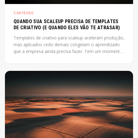
CONTEÚDO
QUANDO SUA SCALEUP PRECISA DE TEMPLATES
DE CRIATIVO (E QUANDO ELES VÃO TE ATRASAR)
Templates de criativo para scaleup aceleram produção,
mas aplicados cedo demais congelam o aprendizado
que a empresa ainda precisa fazer. Tem um momento
em que produzir criativo do zero a cada campanha
está custando mais do que deveria. O instinto é
montar um sistema, industrializar. Só que esse instinto,
aplicado antes da hora, pode travar exatamente o que
a empresa ainda precisa descobrir.