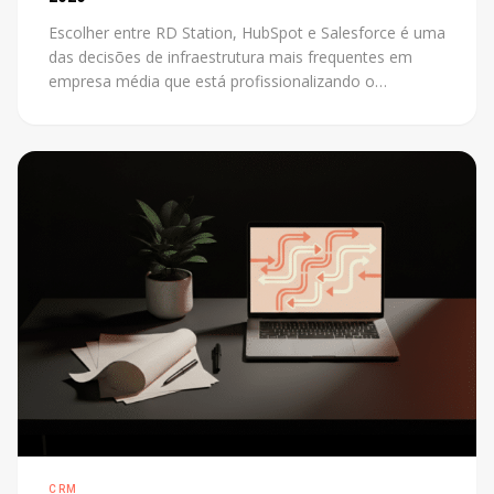
Escolher entre RD Station, HubSpot e Salesforce é uma
das decisões de infraestrutura mais frequentes em
empresa média que está profissionalizando o
marketing. O problema é que a maioria das
comparações disponíveis foi escrita por revendedores
de uma das plataformas. Este post não tem esse
conflito: mostra os critérios reais que definem a
escolha certa para cada contexto.
CRM