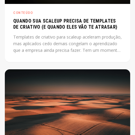
CONTEÚDO
QUANDO SUA SCALEUP PRECISA DE TEMPLATES
DE CRIATIVO (E QUANDO ELES VÃO TE ATRASAR)
Templates de criativo para scaleup aceleram produção,
mas aplicados cedo demais congelam o aprendizado
que a empresa ainda precisa fazer. Tem um momento
em que produzir criativo do zero a cada campanha
está custando mais do que deveria. O instinto é
montar um sistema, industrializar. Só que esse instinto,
aplicado antes da hora, pode travar exatamente o que
a empresa ainda precisa descobrir.