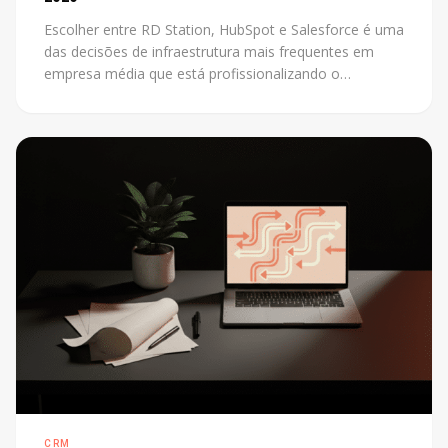
Escolher entre RD Station, HubSpot e Salesforce é uma
das decisões de infraestrutura mais frequentes em
empresa média que está profissionalizando o
marketing. O problema é que a maioria das
comparações disponíveis foi escrita por revendedores
de uma das plataformas. Este post não tem esse
conflito: mostra os critérios reais que definem a
escolha certa para cada contexto.
CRM