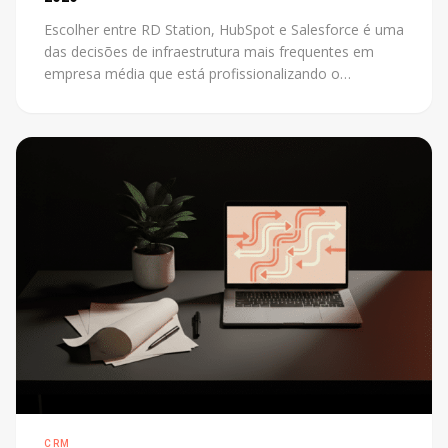
Escolher entre RD Station, HubSpot e Salesforce é uma
das decisões de infraestrutura mais frequentes em
empresa média que está profissionalizando o
marketing. O problema é que a maioria das
comparações disponíveis foi escrita por revendedores
de uma das plataformas. Este post não tem esse
conflito: mostra os critérios reais que definem a
escolha certa para cada contexto.
CRM