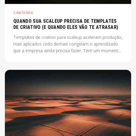
CONTEÚDO
QUANDO SUA SCALEUP PRECISA DE TEMPLATES
DE CRIATIVO (E QUANDO ELES VÃO TE ATRASAR)
Templates de criativo para scaleup aceleram produção,
mas aplicados cedo demais congelam o aprendizado
que a empresa ainda precisa fazer. Tem um momento
em que produzir criativo do zero a cada campanha
está custando mais do que deveria. O instinto é
montar um sistema, industrializar. Só que esse instinto,
aplicado antes da hora, pode travar exatamente o que
a empresa ainda precisa descobrir.