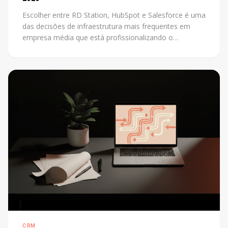
Escolher entre RD Station, HubSpot e Salesforce é uma
das decisões de infraestrutura mais frequentes em
empresa média que está profissionalizando o
marketing. O problema é que a maioria das
comparações disponíveis foi escrita por revendedores
de uma das plataformas. Este post não tem esse
conflito: mostra os critérios reais que definem a
escolha certa para cada contexto.
CRM