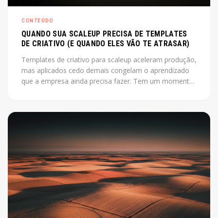
CONTEÚDO
QUANDO SUA SCALEUP PRECISA DE TEMPLATES
DE CRIATIVO (E QUANDO ELES VÃO TE ATRASAR)
Templates de criativo para scaleup aceleram produção,
mas aplicados cedo demais congelam o aprendizado
que a empresa ainda precisa fazer. Tem um momento
em que produzir criativo do zero a cada campanha
está custando mais do que deveria. O instinto é
montar um sistema, industrializar. Só que esse instinto,
aplicado antes da hora, pode travar exatamente o que
a empresa ainda precisa descobrir.