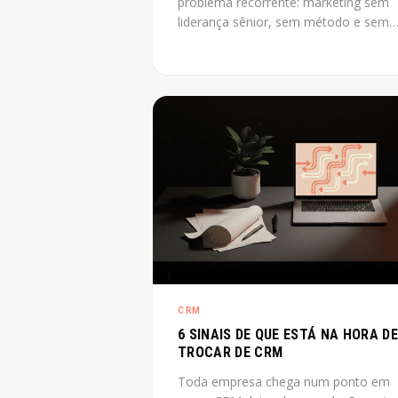
problema recorrente: marketing sem
liderança sênior, sem método e sem
previsibilidade. CMO as a service reso
esse gap sem o custo de uma
contratação CLT de diretor. O post
explica o que é, quando cabe e quant
custa na prática.
CRM
6 SINAIS DE QUE ESTÁ NA HORA DE
TROCAR DE CRM
Toda empresa chega num ponto em