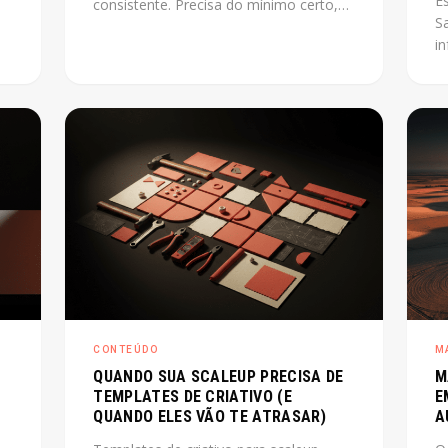
E
consistente. Precisa do mínimo certo,
S
montado na ordem certa, capaz de
i
lve
escalar junto com o produto. Este post
e
mostra como fazer isso sem perder
pr
tempo com o que não importa agora.
p
o
co
r
E
os
ce
CONTEÚDO
M
QUANDO SUA SCALEUP PRECISA DE
M
TEMPLATES DE CRIATIVO (E
E
QUANDO ELES VÃO TE ATRASAR)
A