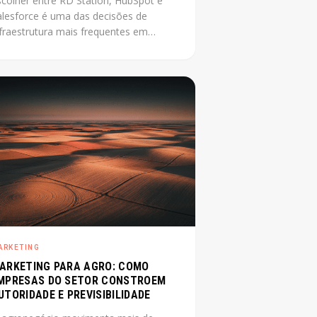
scolher entre RD Station, HubSpot e
alesforce é uma das decisões de
nfraestrutura mais frequentes em
mpresa média que está
ofissionalizando o marketing. O
roblema é que a maioria das
mparações disponíveis foi escrita por
evendedores de uma das plataformas.
ste post não tem esse conflito: mostra
 critérios reais que definem a escolha
rta para cada contexto.
ARKETING
ARKETING PARA AGRO: COMO
MPRESAS DO SETOR CONSTROEM
UTORIDADE E PREVISIBILIDADE