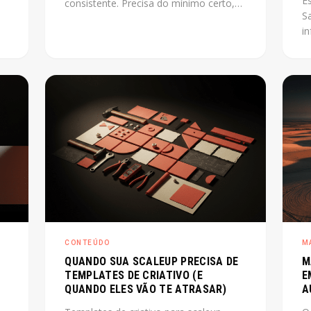
E
consistente. Precisa do mínimo certo,
S
montado na ordem certa, capaz de
i
lve
escalar junto com o produto. Este post
e
mostra como fazer isso sem perder
pr
tempo com o que não importa agora.
p
o
co
r
E
os
ce
CONTEÚDO
M
QUANDO SUA SCALEUP PRECISA DE
M
TEMPLATES DE CRIATIVO (E
E
QUANDO ELES VÃO TE ATRASAR)
A