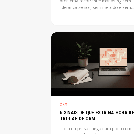
problema recorrente: marketing sem
liderança sênior, sem método e sem
previsibilidade. CMO as a service reso
esse gap sem o custo de uma
contratação CLT de diretor. O post
explica o que é, quando cabe e quant
custa na prática.
CRM
6 SINAIS DE QUE ESTÁ NA HORA DE
TROCAR DE CRM
Toda empresa chega num ponto em