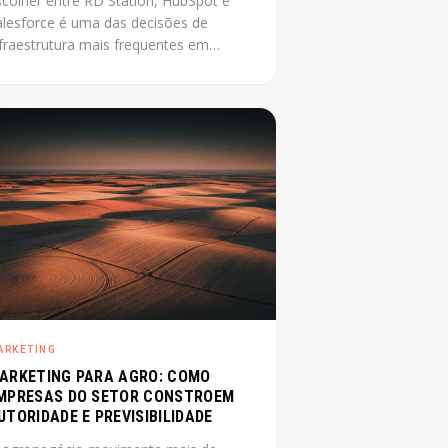
scolher entre RD Station, HubSpot e
alesforce é uma das decisões de
nfraestrutura mais frequentes em
mpresa média que está
ofissionalizando o marketing. O
roblema é que a maioria das
mparações disponíveis foi escrita por
evendedores de uma das plataformas.
ste post não tem esse conflito: mostra
 critérios reais que definem a escolha
rta para cada contexto.
ARKETING
ARKETING PARA AGRO: COMO
MPRESAS DO SETOR CONSTROEM
UTORIDADE E PREVISIBILIDADE