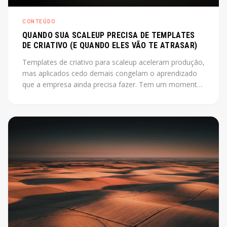
CONTEÚDO
QUANDO SUA SCALEUP PRECISA DE TEMPLATES
DE CRIATIVO (E QUANDO ELES VÃO TE ATRASAR)
Templates de criativo para scaleup aceleram produção,
mas aplicados cedo demais congelam o aprendizado
que a empresa ainda precisa fazer. Tem um momento
em que produzir criativo do zero a cada campanha
está custando mais do que deveria. O instinto é
montar um sistema, industrializar. Só que esse instinto,
aplicado antes da hora, pode travar exatamente o que
a empresa ainda precisa descobrir.