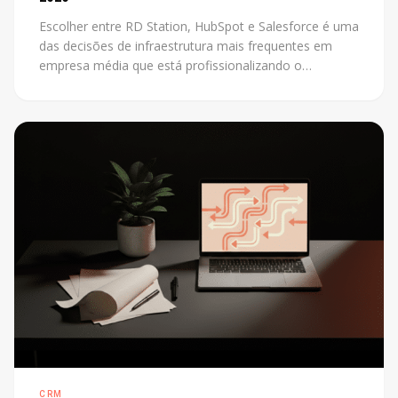
Escolher entre RD Station, HubSpot e Salesforce é uma
das decisões de infraestrutura mais frequentes em
empresa média que está profissionalizando o
marketing. O problema é que a maioria das
comparações disponíveis foi escrita por revendedores
de uma das plataformas. Este post não tem esse
conflito: mostra os critérios reais que definem a
escolha certa para cada contexto.
CRM