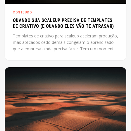
CONTEÚDO
QUANDO SUA SCALEUP PRECISA DE TEMPLATES
DE CRIATIVO (E QUANDO ELES VÃO TE ATRASAR)
Templates de criativo para scaleup aceleram produção,
mas aplicados cedo demais congelam o aprendizado
que a empresa ainda precisa fazer. Tem um momento
em que produzir criativo do zero a cada campanha
está custando mais do que deveria. O instinto é
montar um sistema, industrializar. Só que esse instinto,
aplicado antes da hora, pode travar exatamente o que
a empresa ainda precisa descobrir.