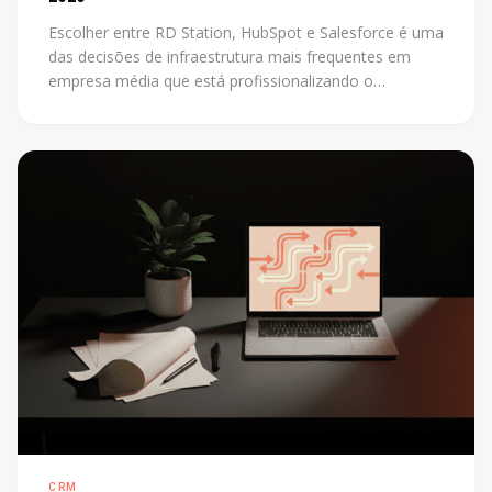
Escolher entre RD Station, HubSpot e Salesforce é uma
das decisões de infraestrutura mais frequentes em
empresa média que está profissionalizando o
marketing. O problema é que a maioria das
comparações disponíveis foi escrita por revendedores
de uma das plataformas. Este post não tem esse
conflito: mostra os critérios reais que definem a
escolha certa para cada contexto.
CRM