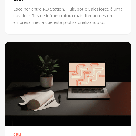
Escolher entre RD Station, HubSpot e Salesforce é uma
das decisões de infraestrutura mais frequentes em
empresa média que está profissionalizando o
marketing. O problema é que a maioria das
comparações disponíveis foi escrita por revendedores
de uma das plataformas. Este post não tem esse
conflito: mostra os critérios reais que definem a
escolha certa para cada contexto.
CRM