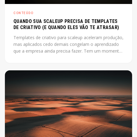
CONTEÚDO
QUANDO SUA SCALEUP PRECISA DE TEMPLATES
DE CRIATIVO (E QUANDO ELES VÃO TE ATRASAR)
Templates de criativo para scaleup aceleram produção,
mas aplicados cedo demais congelam o aprendizado
que a empresa ainda precisa fazer. Tem um momento
em que produzir criativo do zero a cada campanha
está custando mais do que deveria. O instinto é
montar um sistema, industrializar. Só que esse instinto,
aplicado antes da hora, pode travar exatamente o que
a empresa ainda precisa descobrir.