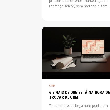
problema recorrente: marketing sem
liderança sênior, sem método e sem
previsibilidade. CMO as a service reso
esse gap sem o custo de uma
contratação CLT de diretor. O post
explica o que é, quando cabe e quant
custa na prática.
CRM
6 SINAIS DE QUE ESTÁ NA HORA DE
TROCAR DE CRM
Toda empresa chega num ponto em