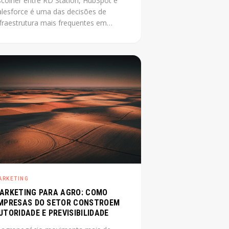
scolher entre RD Station, HubSpot e
alesforce é uma das decisões de
nfraestrutura mais frequentes em
mpresa média que está
ofissionalizando o marketing. O
roblema é que a maioria das
mparações disponíveis foi escrita por
evendedores de uma das plataformas.
ste post não tem esse conflito: mostra
 critérios reais que definem a escolha
rta para cada contexto.
ARKETING
ARKETING PARA AGRO: COMO
MPRESAS DO SETOR CONSTROEM
UTORIDADE E PREVISIBILIDADE