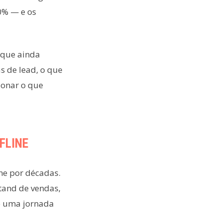
0% — e os
s que ainda
s de lead, o que
donar o que
FLINE
ine por décadas.
Stand de vendas,
de uma jornada