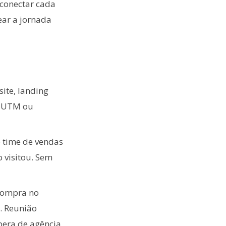
 conectar cada
ear a jornada
site, landing
a UTM ou
o time de vendas
 visitou. Sem
 compra no
. Reunião
pera de agência