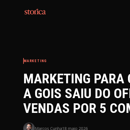
Pular para o conteúdo
MARKETING
MARKETING PARA
A GOIS SAIU DO OF
VENDAS POR 5 CO
Marcos Cunha
18 maio 2026