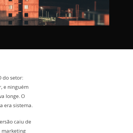
 do setor:
r, e ninguém
va longe. O
a era sistema.
ersão caiu de
a marketing