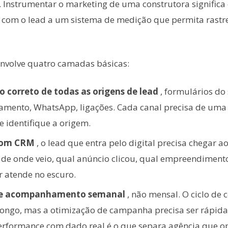
r. Instrumentar o marketing de uma construtora significa
 com o lead a um sistema de medição que permita rastr
 envolve quatro camadas básicas:
correto de todas as origens de lead
, formulários do 
amento, WhatsApp, ligações. Cada canal precisa de um
e identifique a origem.
com CRM
, o lead que entra pelo digital precisa chegar a
 de onde veio, qual anúncio clicou, qual empreendimento
or atende no escuro.
de acompanhamento semanal
, não mensal. O ciclo de
 longo, mas a otimização de campanha precisa ser rápida
rformance com dado real é o que separa agência que o