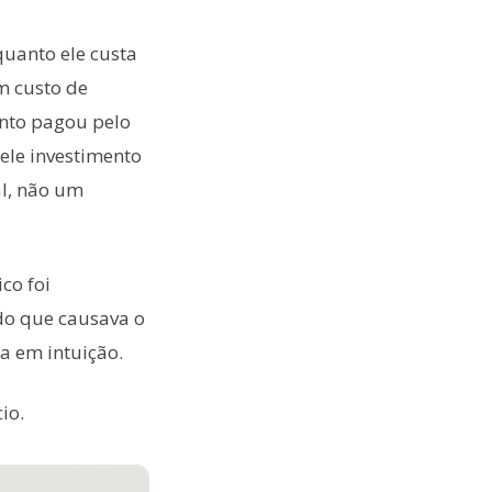
quanto ele custa
m custo de
anto pagou pelo
ele investimento
l, não um
co foi
 do que causava o
a em intuição.
io.