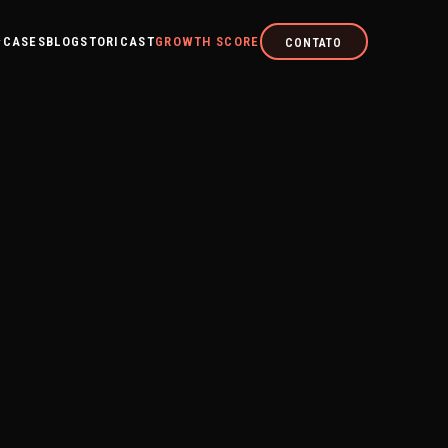
CASES
BLOG
STORICAST
GROWTH SCORE
CONTATO